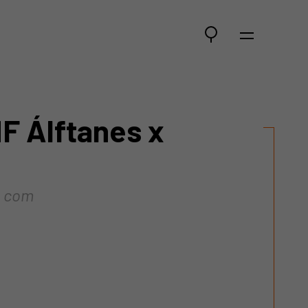
UMF Álftanes x
a com