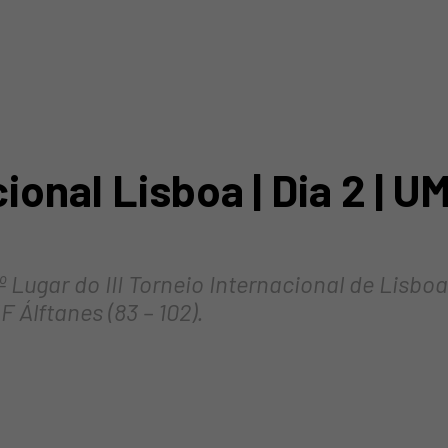
cional Lisboa | Dia 2 | 
 Lugar do III Torneio Internacional de Lisbo
 Álftanes (83 – 102).