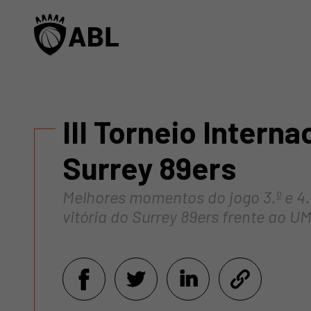
III Torneio Interna
Surrey 89ers
Melhores momentos do jogo 3.º e 4.º
vitória do Surrey 89ers frente ao UMF