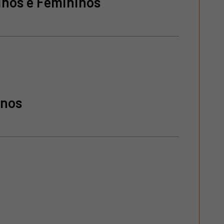
inos e Femininos
inos