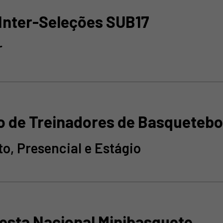
 Inter-Seleções SUB17
r
o de Treinadores de Basquetebol
o, Presencial e Estágio
Festa Nacional Minibasquete