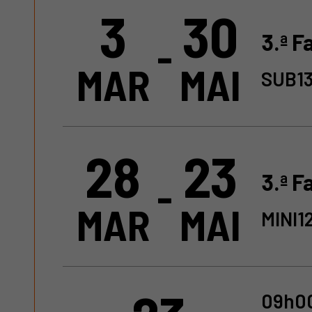
3
30
3.ª F
-
MAR
MAI
SUB13
28
23
3.ª F
-
MAR
MAI
MINI1
09h00