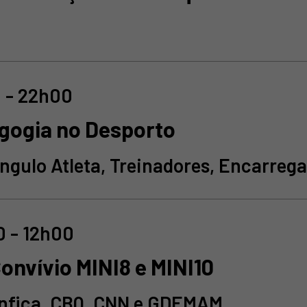
 - 22h00
gogia no Desporto
ângulo Atleta, Treinadores, Encarre
 - 12h00
Convívio MINI8 e MINI10
nfica, CBQ, CNN e GDEMAM