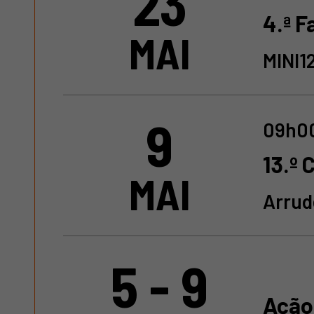
23
4.ª F
MAI
MINI1
9
09h00
13.º 
MAI
Arrud
5 - 9
Ação