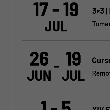
17 - 19
3×3 |
JUL
Toma
26
19
Curs
-
JUN
JUL
Remot
1 - 5
XIV 