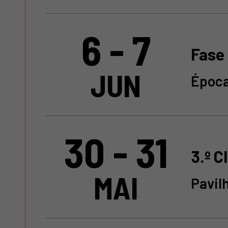
6 - 7
Fase 
JUN
Época
30 - 31
3.º C
MAI
Pavil