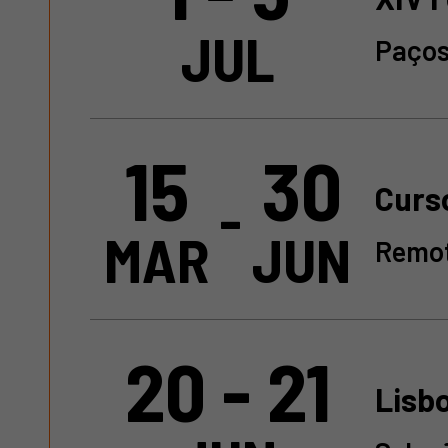
JUL
Paços
15
30
Curs
-
MAR
JUN
Remot
20 - 21
Lisb