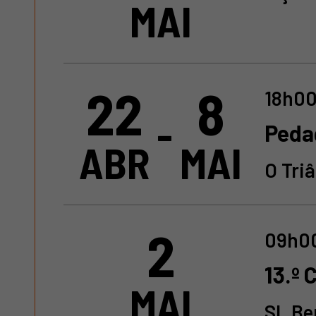
MAI
22
8
18h00
-
Peda
ABR
MAI
O Tri
2
09h00
13.º 
MAI
SL Be