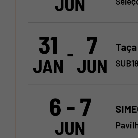
JUN
Seleç
31
7
Taça 
-
JAN
JUN
SUB18
6 - 7
SIME
JUN
Pavil