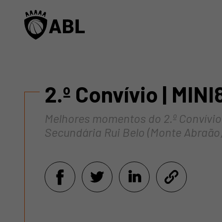
2.º Convívio | MINI
Melhores momentos do 2.º Convívio 
Secundária Rui Belo (Monte Abraão)