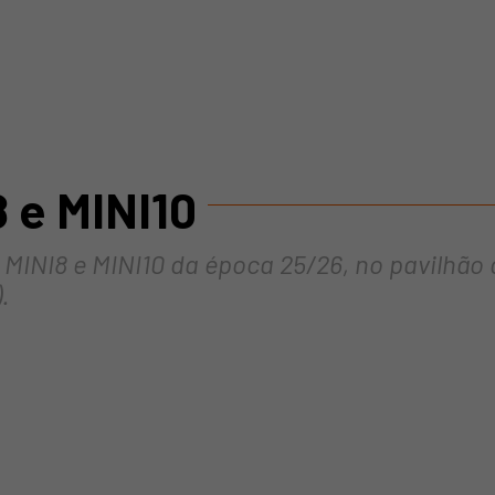
8 e MINI10
MINI8 e MINI10 da época 25/26, no pavilhão 
.